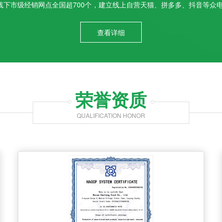
，线下市级经销网点全国超700个，建立线上自营天猫、拼多多、抖音等众
查看详细
荣誉资质
QUALIFICATION HONOR