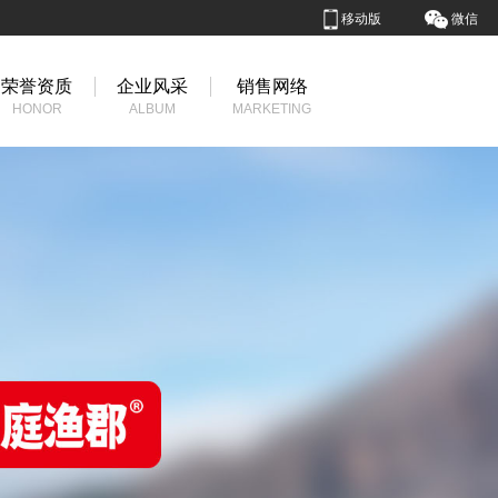
移动版
微信
荣誉资质
企业风采
销售网络
HONOR
ALBUM
MARKETING