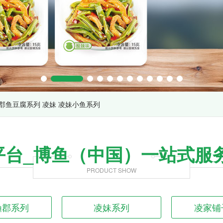
郡鱼豆腐系列 凌妹 凌妹小鱼系列
平台_博鱼（中国）一站式服务
PRODUCT SHOW
渔郡系列
凌妹系列
凌家铺