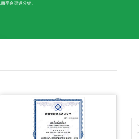
电商平台渠道分销。