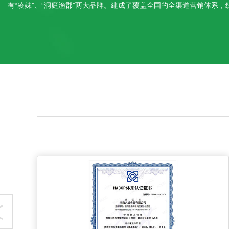
有“凌妹”、“洞庭渔郡”两大品牌。建成了覆盖全国的全渠道营销体系
<