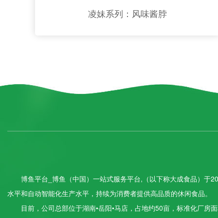
凌妹系列：风味酱脖
博鱼平台_博鱼（中国）一站式服务平台,（以下称大成食品）于
水平和自动智能化生产水平，持续为消费者提供高品质的休闲食品。
目前，公司总部位于湖南•岳阳•马店，占地约50亩，标准化厂房面